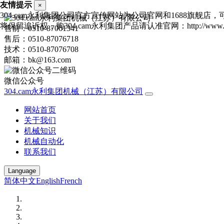
友情提示
×
304.cam永利集团公司官方宣传网站为公司官网和1688旗舰
将保留追诉权，购304.cam永利集团产品请认准官网：http://www.mitec
售前：0510-87061341
售后：0510-87076718
技术：0510-87076708
邮箱：bk@163.com
微信公众号
304.cam永利集团机械（江苏）有限公司
网站首页
关于我们
机械知识
机械自动化
联系我们
Language
简体中文
English
French