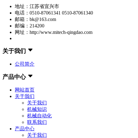
地址：江苏省宜兴市
电话：0510-87061341 0510-87061340
邮箱：bk@163.com
邮编：214200
网址：http://www.mitech-qingdao.com
关于我们
公司简介
产品中心
网站首页
关于我们
关于我们
机械知识
机械自动化
联系我们
产品中心
关于我们