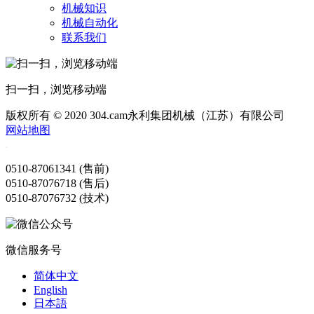
机械知识
机械自动化
联系我们
扫一扫，浏览移动端
版权所有 © 2020 304.cam永利集团机械（江苏）有限公司
网站地图
0510-87061341 (售前)
0510-87076718 (售后)
0510-87076732 (技术)
微信服务号
简体中文
English
日本語