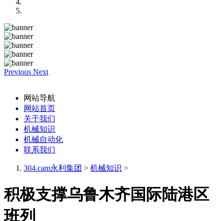
Previous
Next
网站导航
网站首页
关于我们
机械知识
机械自动化
联系我们
304.cam永利集团
>
机械知识
>
积极支撑乌鲁木齐国际陆港区
班列