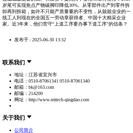
岁尾可实现焦点产物碳脚印降低30%。从零部件出产到零件拆
卸再到拆箱，如许不只能产质量量的不变性，从兢兢业业的一
线工人到现在的全国五一劳动章获得者、中国十大精采企业
家。近3年来，他们苦守“上道工序要办事下道工序”的信条？
发布于 : 2025-06-30 13:32
联系我们
地址：江苏省宜兴市
电话：0510-87061341 0510-87061340
邮箱：bk@163.com
邮编：214200
网址：http://www.mitech-qingdao.com
关于我们
公司简介