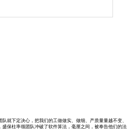
团队就下定决心，把我们的工做做实、做细、产质量量越不变、
，盛保柱率领团队冲破了软件算法，毫厘之间，被奉告他们的法