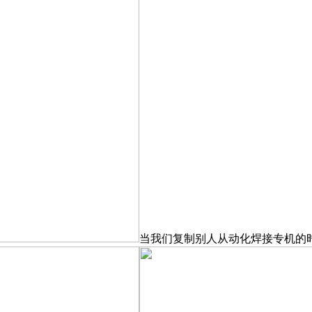
当我们复制别人从动化焊接专机的