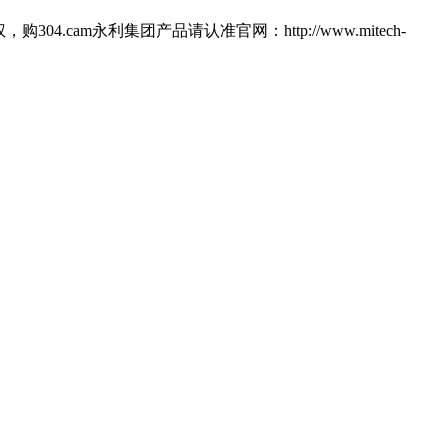
am永利集团产品请认准官网：http://www.mitech-