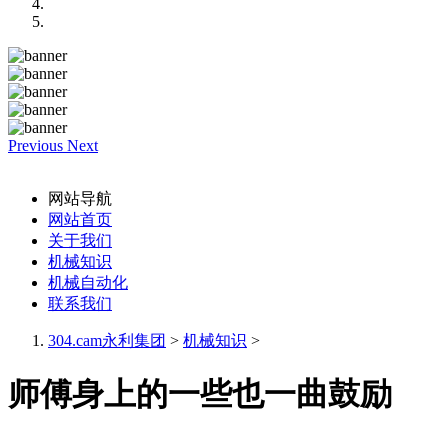
Previous
Next
网站导航
网站首页
关于我们
机械知识
机械自动化
联系我们
304.cam永利集团
>
机械知识
>
师傅身上的一些也一曲鼓励