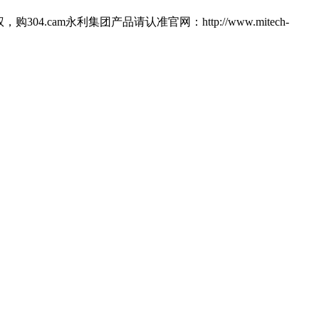
am永利集团产品请认准官网：http://www.mitech-