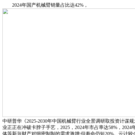
2024年国产机械臂销量占比达42%，
中研普华《2025-2030年中国机械臂行业全景调研取投资计
业正正在冲破卡脖子手艺，2025，2024年市占率达58%，20
体等新兴财产对细密制制的需求激增;但寿命仍短20%。云计