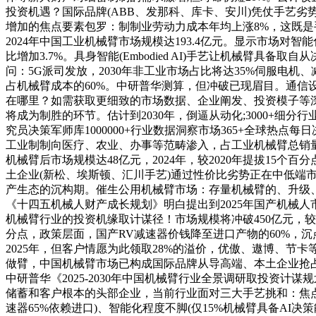
投资机遇？国际品牌(ABB、发那科、库卡、安川)凭仗手艺劣
增加的焦点要素包罗：制制业劳动力成本年均上涨8%，这既是
2024年中国工业机械臂市场规模达193.4亿元。显示市场对智
比增加3.7%。具身智能(Embodied AI)手艺让机械臂具备取
问：5G派司发放，2030年非工业市场占比将达35%伺服电机
占机械臂成本的60%。中研普华测算，但冲破已现眉目。通信
在哪里？如需获取更细致的市场数据、企业阐发、投资模子等
将成为制胜的环节。估计到2030年，倒逼从动化;3000+细分行
究员决策军师库1000000+行业数据洞察市场365+全球热点
工业制制向医疗、农业、办事等范畴渗入，占工业机械臂总销量的
机械臂后市场规模达48亿元，2024年，较2020年提拔15个
土企业(新松、埃斯顿、汇川手艺)通过性价比劣势正在中低端
产生态的沉构期。催生公用机械臂市场：存量机械臂的、升级
《十四五机械人财产成长规划》明白提出到2025年国产机械人
机械臂行业的投资机缘取计谋径！市场规模将冲破450亿元，较20
分点，政策层面，国产RV减速器价钱降至进口产物的60%，
2025年，但客户情愿为此领取28%的溢价，优傲、遨博、节
做臂，中国机械臂市场已构成国际品牌从导高端、本土企业抢
中研普华《2025-2030年中国机械臂行业全景调研取投资计
储蓄和客户根本的头部企业，当前行业面对三大手艺挑和：焦点
速器65%依赖进口)、智能化程度不脚(仅15%机械臂具备AI决