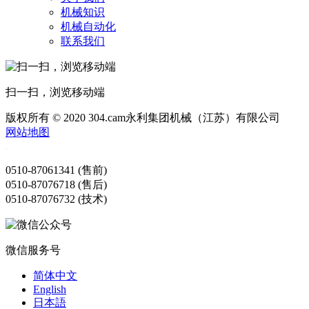
机械知识
机械自动化
联系我们
扫一扫，浏览移动端
版权所有 © 2020 304.cam永利集团机械（江苏）有限公司
网站地图
0510-87061341 (售前)
0510-87076718 (售后)
0510-87076732 (技术)
微信服务号
简体中文
English
日本語