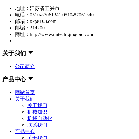
地址：江苏省宜兴市
电话：0510-87061341 0510-87061340
邮箱：bk@163.com
邮编：214200
网址：http://www.mitech-qingdao.com
关于我们
公司简介
产品中心
网站首页
关于我们
关于我们
机械知识
机械自动化
联系我们
产品中心
关于我们