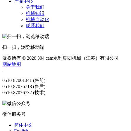
产品中心
关于我们
机械知识
机械自动化
联系我们
扫一扫，浏览移动端
版权所有 © 2020 304.cam永利集团机械（江苏）有限公司
网站地图
0510-87061341 (售前)
0510-87076718 (售后)
0510-87076732 (技术)
微信服务号
简体中文
English