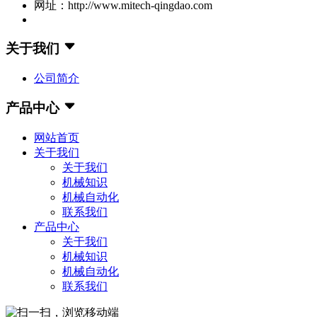
网址：http://www.mitech-qingdao.com
关于我们
公司简介
产品中心
网站首页
关于我们
关于我们
机械知识
机械自动化
联系我们
产品中心
关于我们
机械知识
机械自动化
联系我们