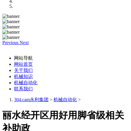
Previous
Next
网站导航
网站首页
关于我们
机械知识
机械自动化
联系我们
304.cam永利集团
>
机械自动化
>
丽水经开区用好用脚省级相关
补助政