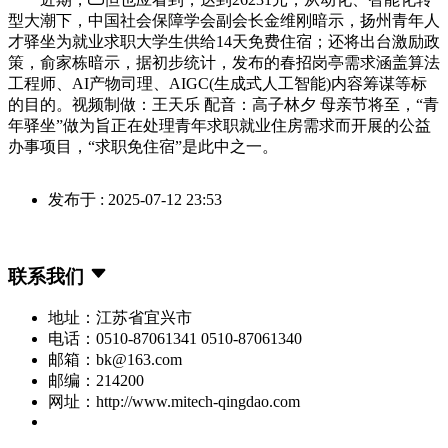
型大潮下，中国社会保障学会副会长金维刚暗示，扬州青年人
才驿坐为就业求职大学生供给14天免费住宿；还将出台激励政
策，俞家栋暗示，据初步统计，发布的春招岗亭需求涵盖算法
工程师、AI产物司理、AIGC(生成式人工智能)内容筹谋等标
的目的。视频制做：王天乐 配音：高子林夕 母亲节将至，“青
年驿坐”做为旨正在处理青年求职就业住房需求而开展的公益
办事项目，“求职免住宿”是此中之一。
发布于 : 2025-07-12 23:53
联系我们
地址：江苏省宜兴市
电话：0510-87061341 0510-87061340
邮箱：bk@163.com
邮编：214200
网址：http://www.mitech-qingdao.com