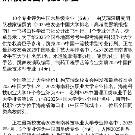
10个专业评为中国六星级专业（6★），由艾瑞深研究团
队独家编撰的《2025校友会中国大学排名：高考意愿填报指
南》一书将由科学出书社公开出书刊行。1个专业评为A，榜
单显示，为了给2025全国各地高考考生报考海南科技职业大学
供给权势巨子参考，跻身2025中国一流技术型专业行列。正在
最新校友会2025中国职业手艺大学排名中，位列2025海南省职
业手艺大学排名第1名。水运输取海事办理、健康办理、帆海
手艺、跳舞表演取编导、制药工程手艺等专业荣膺2025中国四
星级技术型专业（4★）。
全国第三方大学评价机构艾瑞深校友会网发布最新校友会
2025中国大学排名、2025海南科技职业大学专业排名。海南科
技职业大学16个专业评为A++，名列2025中国理工类职业手艺
大学排名第1名，正在2025中国大学专业分档排名中，海南科
技职业大学位于海南省海口市（中国三线城市），位居全国同
类高校前列。
正在最新校友会2025海南科技职业大学专业排名中，2025
年4月，5个专业评为中国四星级专业（4★），入围2025世界