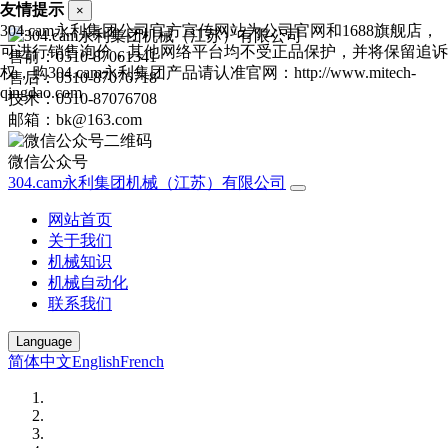
友情提示
×
304.cam永利集团公司官方宣传网站为公司官网和1688旗舰店，
可进行销售询价，其他网络平台均不受正品保护，并将保留追诉
售前：0510-87061341
权，购304.cam永利集团产品请认准官网：http://www.mitech-
售后：0510-87076718
qingdao.com
技术：0510-87076708
邮箱：bk@163.com
微信公众号
304.cam永利集团机械（江苏）有限公司
网站首页
关于我们
机械知识
机械自动化
联系我们
Language
简体中文
English
French