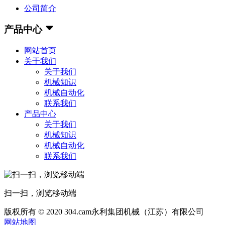
公司简介
产品中心
网站首页
关于我们
关于我们
机械知识
机械自动化
联系我们
产品中心
关于我们
机械知识
机械自动化
联系我们
扫一扫，浏览移动端
版权所有 © 2020 304.cam永利集团机械（江苏）有限公司
网站地图