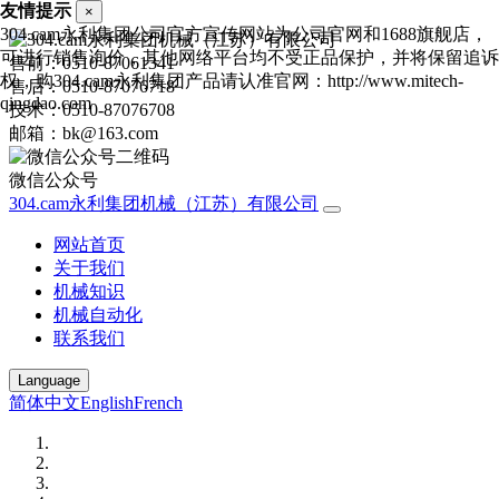
友情提示
×
304.cam永利集团公司官方宣传网站为公司官网和1688旗舰店，
可进行销售询价，其他网络平台均不受正品保护，并将保留追诉
售前：0510-87061341
权，购304.cam永利集团产品请认准官网：http://www.mitech-
售后：0510-87076718
qingdao.com
技术：0510-87076708
邮箱：bk@163.com
微信公众号
304.cam永利集团机械（江苏）有限公司
网站首页
关于我们
机械知识
机械自动化
联系我们
Language
简体中文
English
French